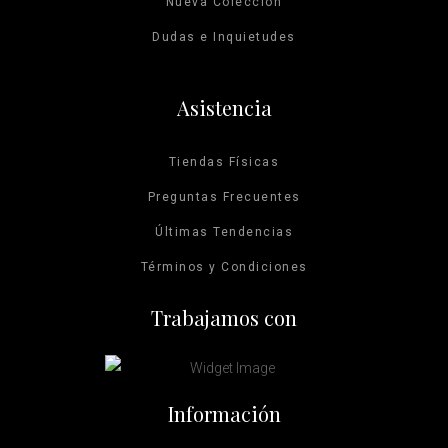
Nueva Colección
página
página
Dudas e Inquietudes
pueden
pueden
de
de
elegir
elegir
Asistencia
producto
producto
en
en
Tiendas Físicas
la
la
Preguntas Frecuentes
página
página
Últimas Tendencias
de
de
Términos y Condiciones
producto
producto
Trabajamos con
Información