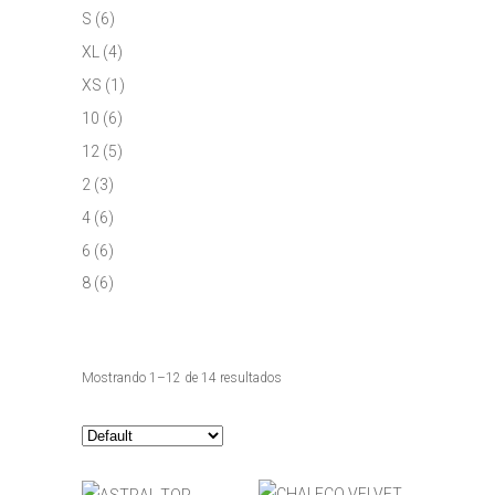
S
(6)
XL
(4)
XS
(1)
10
(6)
12
(5)
2
(3)
4
(6)
6
(6)
8
(6)
Mostrando 1–12 de 14 resultados