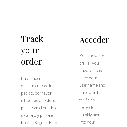
Track
Acceder
your
You know the
order
drill, all you
have to do is
enter your
Para hacer
username and
seguimiento de tu
password in
pedido, por favor
the fields
introduce el ID de tu
below to
pedido en el cuadro
quickly sign
de abajo y pulsa el
into your
botón «Seguir». Esto