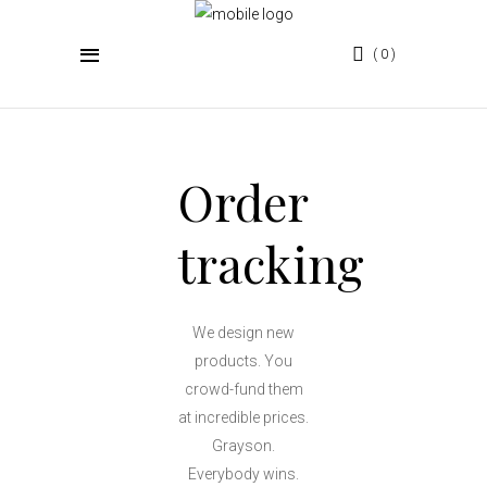
0
Order
tracking
We design new
products. You
crowd-fund them
at incredible prices.
Grayson.
Everybody wins.