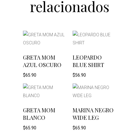
relacionados
Este
Este
SELECCIONAR
SELECCIONAR
GRETA MOM
LEOPARDO
AZUL OSCURO
BLUE SHIRT
producto
producto
OPCIONES
OPCIONES
$
65.90
$
56.90
tiene
tiene
múltiples
múltiples
variantes.
variantes.
Este
Este
SELECCIONAR
SELECCIONAR
GRETA MOM
MARINA NEGRO
BLANCO
WIDE LEG
Las
Las
producto
producto
OPCIONES
OPCIONES
$
65.90
$
65.90
opciones
opciones
tiene
tiene