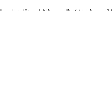
IO
SOBRE NMJ
TIENDA
LOCAL OVER GLOBAL
CONT
ON THE CATWALK
Display your work in the best light.