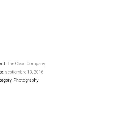
ent:
The Clean Company
te:
septiembre 13, 2016
tegory:
Photography